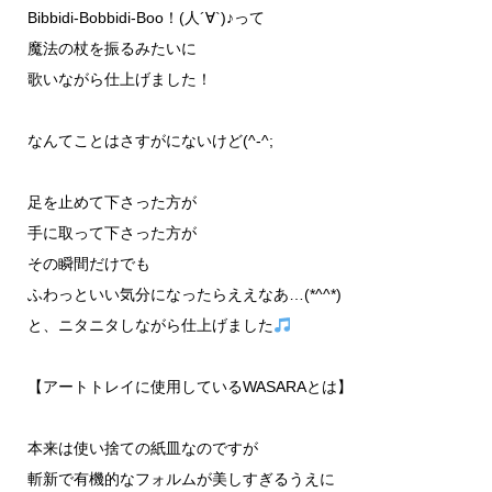
Bibbidi-Bobbidi-Boo！(人´∀`)♪って
魔法の杖を振るみたいに
歌いながら仕上げました！
なんてことはさすがにないけど(^-^;
足を止めて下さった方が
手に取って下さった方が
その瞬間だけでも
ふわっといい気分になったらええなあ…(*^^*)
と、ニタニタしながら仕上げました
【アートトレイに使用しているWASARAとは】
本来は使い捨ての紙皿なのですが
斬新で有機的なフォルムが美しすぎるうえに