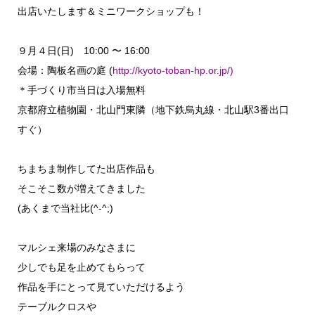
出店いたします＆ミニワークショップも！
９月４日(日) 10:00 〜 16:00
会場：陶板名画の庭 (
http://kyoto-toban-hp.or.jp/)
＊手づくり市当日は入場無料
京都府立植物園・北山門東隣（地下鉄烏丸線・北山駅3番出口
すぐ）
ちまちま制作してた出店作品も
そこそこ数が増えてきました
(あくまで当社比(^-^;)
マルシェ来場のみなさまに
少しでも足を止めてもらって
作品を手にとって見ていただけるよう
テーブルクロスや