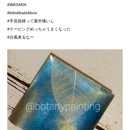
#WASARA
#bibidibabidiboo
#手首捻挫って案外痛いし
#テーピングめっちゃうまくなった
#台風来るなー