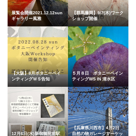
展覧会開催2021.12.12sun
【群馬藤岡】9/7(木)ワーク
ギャラリー風雅
ショップ開催
【大阪】8月ボタニーペイ
５月８日 ボタニーペイン
ンティングＷＳ告知
ティングWS IN 清水区
【兵庫県川西市】4月2日
12月6日(水)新宿御苑前駅
自然の物ガレージマーケッ