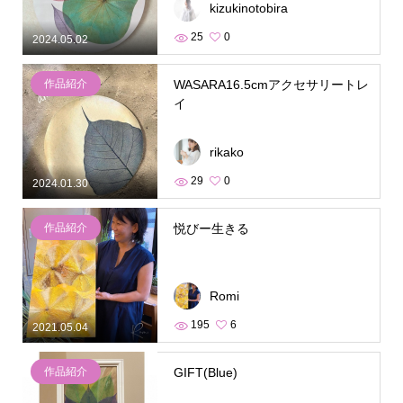
kizukinotobira
25
0
2024.05.02
作品紹介
WASARA16.5cmアクセサリートレ
イ
rikako
29
0
2024.01.30
作品紹介
悦びー生きる
Romi
195
6
2021.05.04
作品紹介
GIFT(Blue)