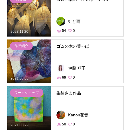
虹と雨
54
0
2023.11.20
作品紹介
ゴムの木の葉っぱ
伊藤 順子
69
0
2021.08.03
ワークショップ
生徒さま作品
Kanon花音
50
0
2021.08.29