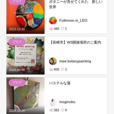
ブログ
ボタニーが見せてくれた 新しい
世界
Fullmoon.in_LEO
480
1
2023.10.30
ブログ
【長崎市】WS開催場所のご案内
mee.botanypainting
600
1
2023.06.01
ブログ
パステルな蓮
moginobu
382
0
2024.03.26