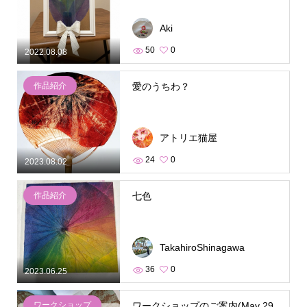
Aki
50
0
2022.08.08
作品紹介
愛のうちわ？
アトリエ猫屋
24
0
2023.08.02
作品紹介
七色
TakahiroShinagawa
36
0
2023.06.25
ワークショップ
ワークショップのご案内(May 29,