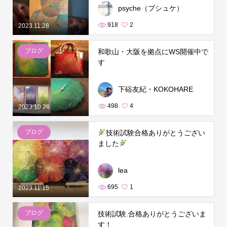
psyche（プシュケ）
918
2
2023.11.28
ブログ
和歌山・大阪を拠点にWS開催中で
す
下硲友紀・KOKOHARE
498
4
2023.10.28
ブログ
技術試験合格ありがとうござい
ました
lea
695
1
2023.11.15
ブログ
技術試験.合格ありがとうございま
す！