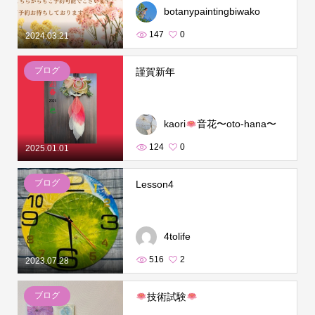
botanypaintingbiwako
147
0
2024.03.21
ブログ
謹賀新年
kaori
音花〜oto-hana〜
124
0
2025.01.01
ブログ
Lesson4
4tolife
516
2
2023.07.28
ブログ
技術試験