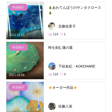
作品紹介
あわてんぼうのサンタクロース
北條佑里子
114
1
2021.12.20
作品紹介
時を刻む蓮の葉
下硲友紀・KOKOHARE
110
3
2021.09.08
作品紹介
オーダー作品
佐藤八栄