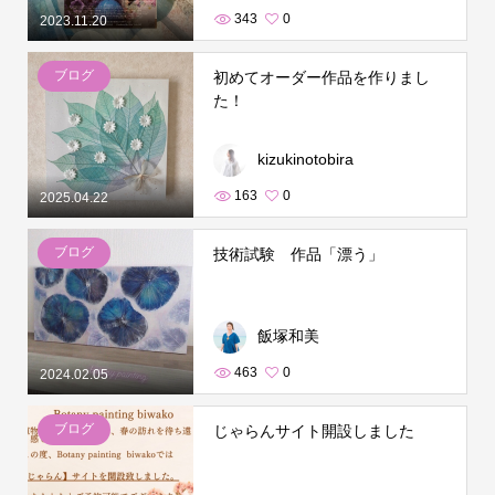
343
0
2023.11.20
ブログ
初めてオーダー作品を作りまし
た！
kizukinotobira
163
0
2025.04.22
ブログ
技術試験 作品「漂う」
飯塚和美
463
0
2024.02.05
ブログ
じゃらんサイト開設しました