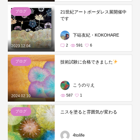
ブログ
21世紀アートボーダレス展開催中
です
下硲友紀・KOKOHARE
2
591
6
2023.12.04
ブログ
技術試験に合格できました
こうのりえ
587
1
2024.02.10
ブログ
ニスを塗ると雰囲気が変わる
4tolife