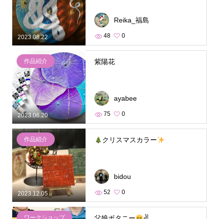
Reika_福島
48
0
2023.08.22
作品紹介
紫陽花
ayabee
75
0
2023.06.20
作品紹介
クリスマスカラー
bidou
52
0
2023.12.05
ワークショップ
父娘ボタニー
✌