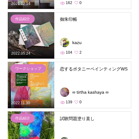
162
0
2021.12.14
作品紹介
御朱印帳
kazu
104
2
2022.05.24
ワークショップ
恋するボタニーペインティングWS
∞ tirtha kashaya ∞
139
0
2022.11.30
作品紹介
試験問題塗り直し