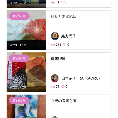
41
0
2022.06.12
作品紹介
紅葉と木漏れ日
緒方尚子
173
0
2023.01.12
作品紹介
御朱印帳
山本恭子 (AI KAORU)
77
0
2022.07.26
作品紹介
白光の青龍と蓮