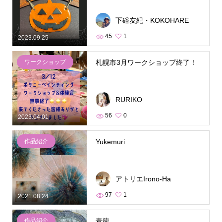
下硲友紀・KOKOHARE
45
1
2023.09.25
ワークショップ
札幌市3月ワークショップ終了！
RURIKO
56
0
2023.04.01
作品紹介
Yukemuri
アトリエIrono-Ha
97
1
2021.08.24
作品紹介
青龍