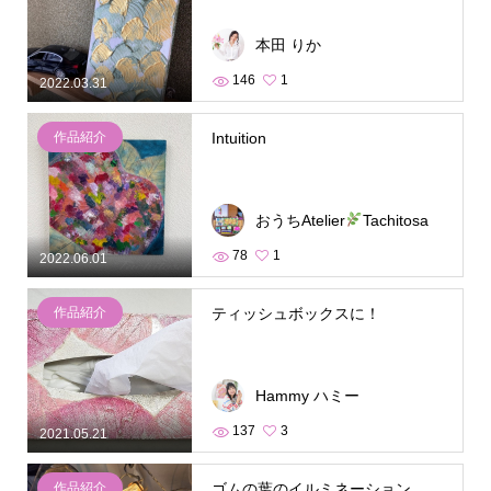
本田 りか
146
1
2022.03.31
作品紹介
Intuition
おうちAtelier
Tachitosa
78
1
2022.06.01
作品紹介
ティッシュボックスに！
Hammy ハミー
137
3
2021.05.21
作品紹介
ゴムの葉のイルミネーション