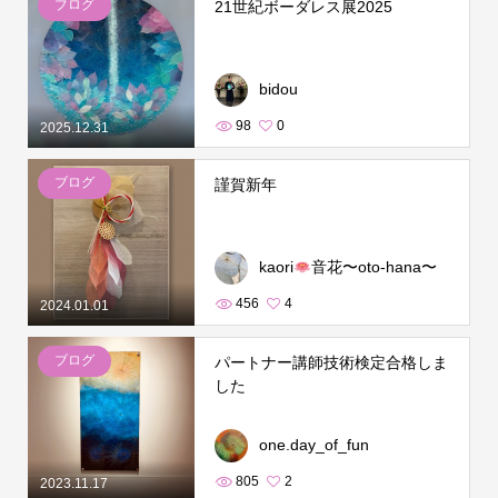
ブログ
21世紀ボーダレス展2025
bidou
98
0
2025.12.31
ブログ
謹賀新年
kaori
音花〜oto-hana〜
456
4
2024.01.01
ブログ
パートナー講師技術検定合格しま
した
one.day_of_fun
805
2
2023.11.17