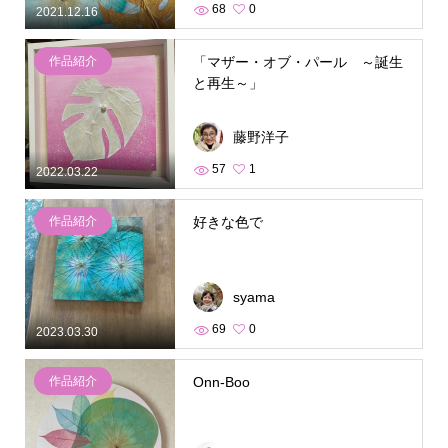
68
0
2021.12.16
作品紹介
「マザー・オブ・パール ～誕生
と再生～」
藤野洋子
57
1
2022.03.22
作品紹介
好きな色で
syama
69
0
2023.03.30
作品紹介
Onn-Boo