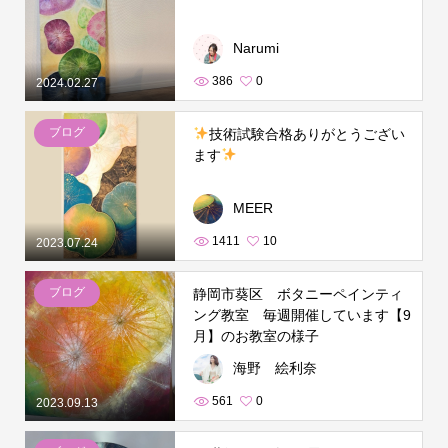
Narumi
386
0
2024.02.27
ブログ
技術試験合格ありがとうござい
ます
MEER
1411
10
2023.07.24
ブログ
静岡市葵区 ボタニーペインティ
ング教室 毎週開催しています【9
月】のお教室の様子
海野 絵利奈
561
0
2023.09.13