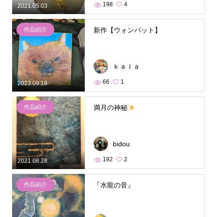
198
4
2021.05.03
作品紹介
新作【ウォンバット】
ｋａｌａ
66
1
2023.09.18
作品紹介
満月の神秘
bidou
192
2
2021.08.28
作品紹介
『水龍の音』