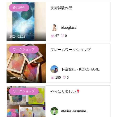
作品紹介
技術試験作品
blueglass
67
0
2024.02.18
ワークショップ
フレームワークショップ
下硲友紀・KOKOHARE
185
0
2021.11.25
ワークショップ
やっぱり楽しい
Atelier Jasmine