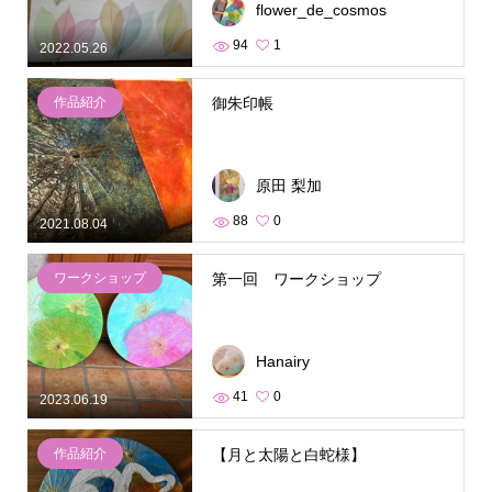
flower_de_cosmos
94
1
2022.05.26
作品紹介
御朱印帳
原田 梨加
88
0
2021.08.04
ワークショップ
第一回 ワークショップ
Hanairy
41
0
2023.06.19
作品紹介
【月と太陽と白蛇様】