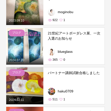
moginobu
922
1
2023.09.10
ブログ
21世紀アートボーダレス展、一次
入選のお知らせ
blueglass
365
0
2024.07.20
ブログ
パートナー講師試験合格しました
haku0709
511
1
2024.02.11