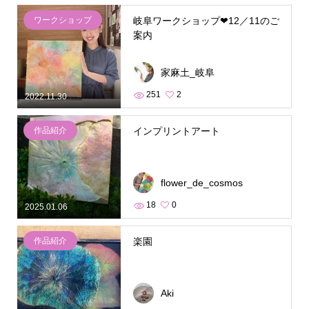
ワークショップ
岐阜ワークショップ❤︎12／11のご
案内
家麻土_岐阜
251
2
2022.11.30
作品紹介
インプリントアート
flower_de_cosmos
18
0
2025.01.06
作品紹介
楽園
Aki