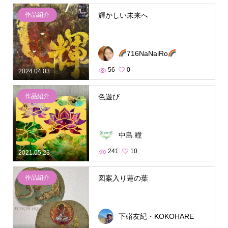
作品紹介
輝かしい未来へ
716NaNaiRo
56
0
2024.04.03
作品紹介
色遊び
中島 瞳
241
10
2021.05.23
作品紹介
図案入り蓮の葉
下硲友紀・KOKOHARE