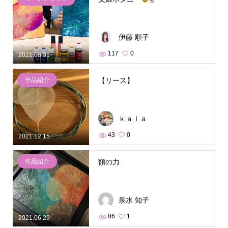
伊藤 順子
117
0
2021.08.31
作品紹介
【リース】
ｋａｌａ
43
0
2021.12.15
作品紹介
額の力
泉水 知子
86
1
2021.06.29