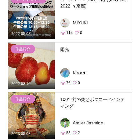
2022 in 京都)
MIYUKI
114
0
2022.05.03
作品紹介
陽光
K’s art
76
0
2022.08.10
作品紹介
100年前の兜とボタニーペインテ
ィング
Atelier Jasmine
53
2
2023.05.08