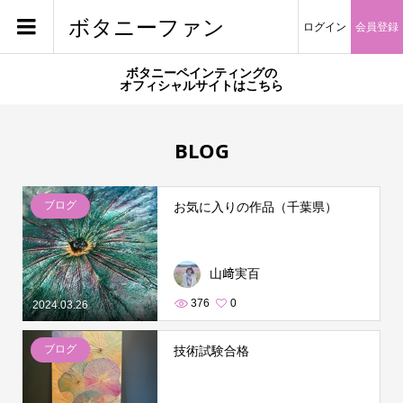
ボタニーファン
ログイン
会員登録
ボタニーペインティングの
オフィシャルサイトはこちら
BLOG
ブログ
お気に入りの作品（千葉県）
山﨑実百
376
0
2024.03.26
ブログ
技術試験合格