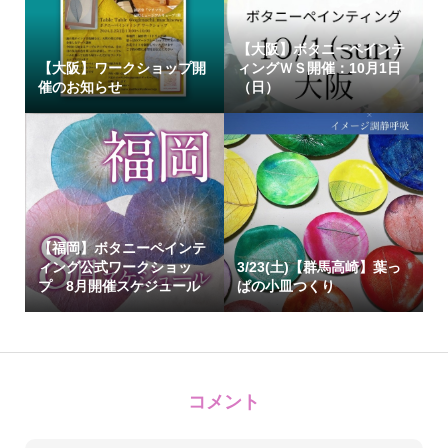
【大阪】ボタニーペインテ
【大阪】ワークショップ開
ィングＷＳ開催：10月1日
催のお知らせ
（日）
【福岡】ボタニーペインテ
ィング公式ワークショッ
3/23(土)【群馬高崎】葉っ
プ 8月開催スケジュール
ぱの小皿つくり
コメント