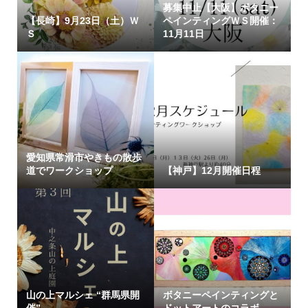
募集中止【大阪】ボタニー
【長崎】9月23日（土）Ｗ
ペインティングＷＳ開催：
Ｓ
11月11日
愛知県常滑市やきもの散歩
道でワークショップ
【神戸】12月開催日程
山の上マルシェ “群馬県開
ボタニーペインティングと
催”
ドットアートのコラボ