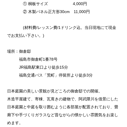
① 桐板サイズ 4,000円
② 木製パネル正方形30cm 11,000円
(材料費/レッスン費/1ドリンク込。当日現地にて現金
でお支払い下さい。)
場所：御倉邸
福島市御倉町1番78号
JR福島駅東口より徒歩15分
福島交通バス「荒町」停留所より徒歩3分
日本庭園の美しい景観が見どころの御倉邸での開催。
木造平屋建て、寄棟、瓦葺きの建物で、阿武隈川を借景にした
日本庭園と中庭を取り囲むように各部屋が配置されており、畳
廊下や手づくりガラスなど昔ながらの懐かしい雰囲気をお楽し
めます。