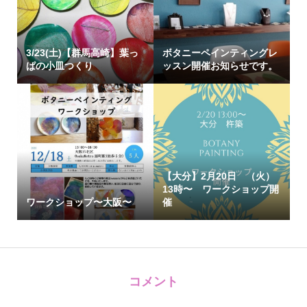
3/23(土)【群馬高崎】葉っ
ボタニーペインティングレ
ぱの小皿つくり
ッスン開催お知らせです。
【大分】2月20日 （火）
13時〜 ワークショップ開
ワークショップ〜大阪〜
催
コメント