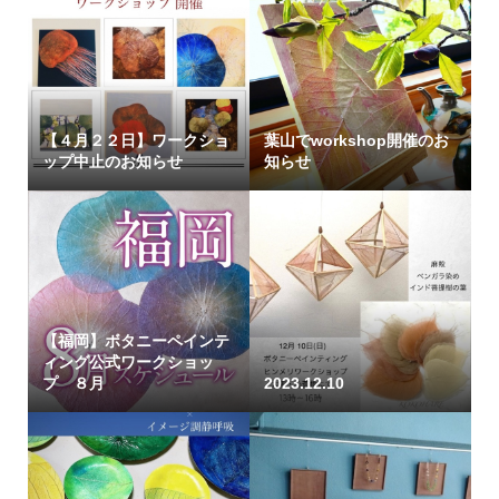
【４月２２日】ワークショ
葉山でworkshop開催のお
ップ中止のお知らせ
知らせ
【福岡】ボタニーペインテ
ィング公式ワークショッ
プ ８月
2023.12.10