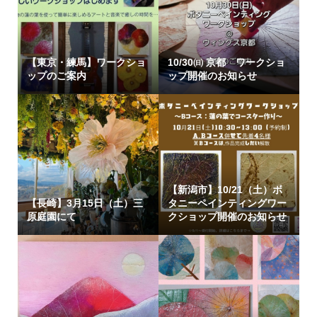
【東京・練馬】ワークショ
10/30㈰ 京都 ワークショ
ップのご案内
ップ開催のお知らせ
【新潟市】10/21（土）ボ
【長崎】3月15日（土）三
タニーペインティングワー
原庭園にて
クショップ開催のお知らせ