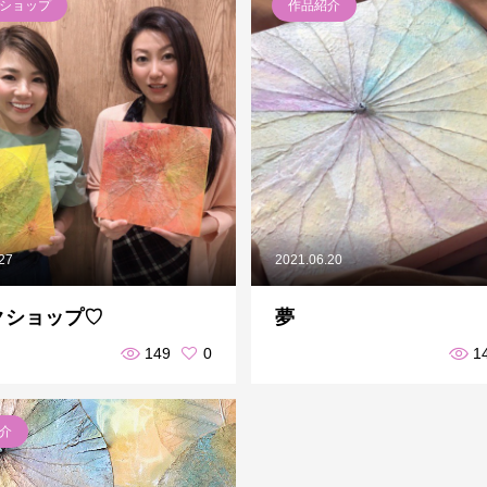
ショップ
作品紹介
.27
2021.06.20
クショップ♡
夢
149
0
1
介