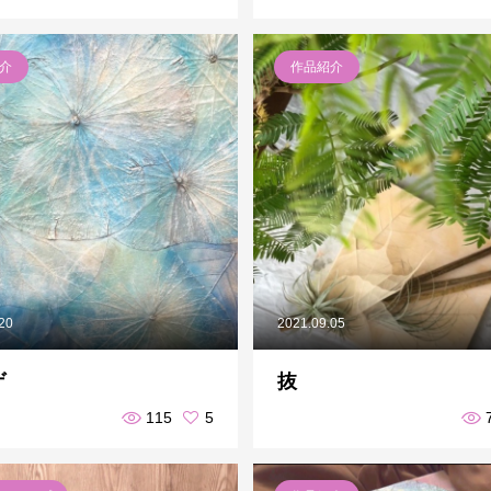
介
作品紹介
.20
2021.09.05
ゲ
抜
115
5