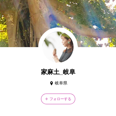
家麻土_岐阜
岐阜県
フォローする