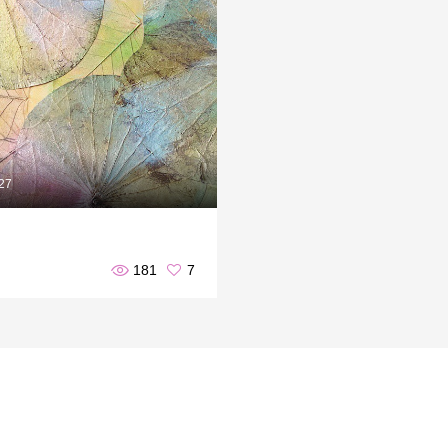
.27
181
7