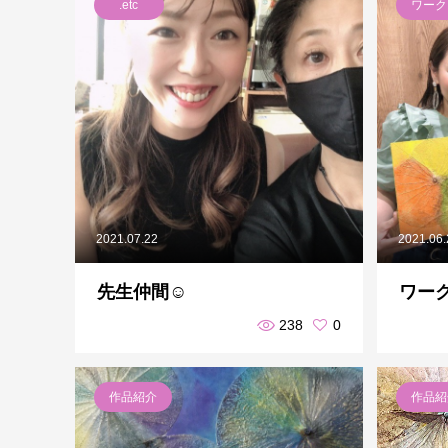
.etc
ワーク
2021.07.22
2021.06
先生仲間☺︎
ワー
238
0
作品紹介
作品紹