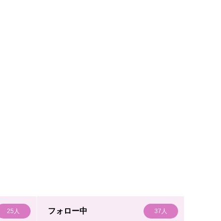
フォロー中
25人
37人