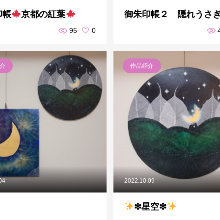
印帳
京都の紅葉
御朱印帳２ 隠れうさ
95
0
介
作品紹介
04
2022.10.09
❇星空❇