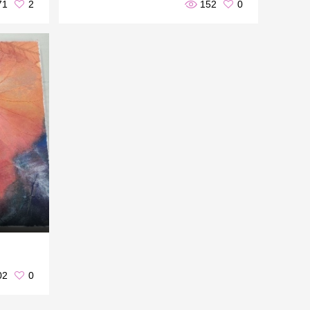
71
2
152
0
02
0