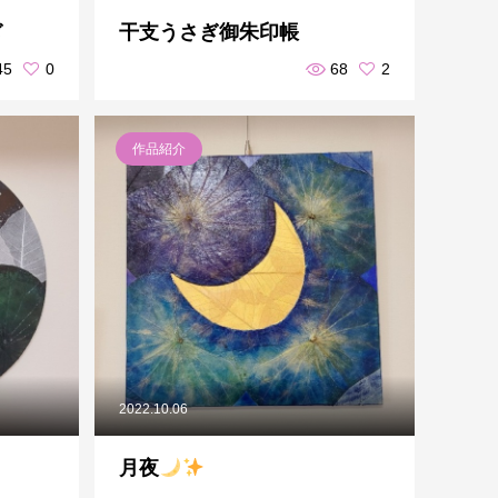
ぎ
干支うさぎ御朱印帳
45
0
68
2
作品紹介
2022.10.06
月夜