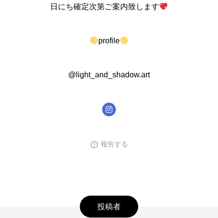
日にち確定次第ご案内致します
profile
@light_and_shadow.art
報告する
投稿者