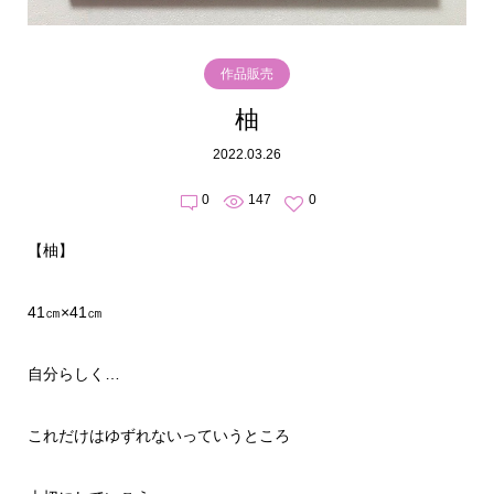
作品販売
柚
2022.03.26
0
147
0
【柚】
41㎝×41㎝
自分らしく…
これだけはゆずれないっていうところ