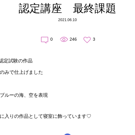
認定講座 最終課題
2021.06.10
0
246
3
師認定試験の作品
のみで仕上げました
ブルーの海、空を表現
に入りの作品として寝室に飾っています♡