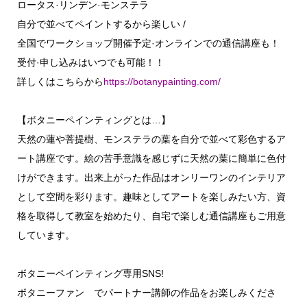
ロータス·リンデン·モンステラ
自分で並べてペイントするから楽しい /
全国でワークショップ開催予定·オンラインでの通信講座も！
受付·申し込みはいつでも可能！！
詳しくはこちらから
https://botanypainting.com/
【ボタニーペインティングとは…】
天然の蓮や菩提樹、モンステラの葉を自分で並べて彩色するア
ート講座です。絵の苦手意識を感じずに天然の葉に簡単に色付
けができます。出来上がった作品はオンリーワンのインテリア
として空間を彩ります。趣味としてアートを楽しみたい方、資
格を取得して教室を始めたり、自宅で楽しむ通信講座もご用意
しています。
ボタニーペインティング専用SNS!
ボタニーファン でパートナー講師の作品をお楽しみくださ