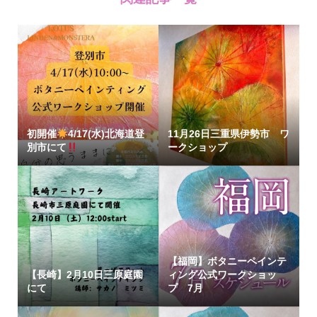
初開催
4/17(水)北海道登
11月26日三重県伊勢市 ワ
別市にて
ークショップ
【福岡】ボタニーペインテ
【長崎】2月10日三原庭園
ィング公式ワークショッ
にて
プ 7月