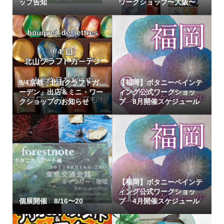
ップ告知
ワークショップ〜大阪〜
9/4京都「北山クラフトガ
【福岡】ボタニーペインテ
ーデン」出店＆ミニ・ワー
ィング公式ワークショッ
クショップのお知らせ
プ 8月開催スケジュール
【福岡】ボタニーペインテ
ィング公式ワークショッ
個展開催 8/16〜20
プ 4月開催スケジュール