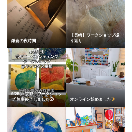
【長崎】ワークショップ振
鎌倉の夜時間
り返り
9/25㈰ 京都 ワークショッ
プ 無事終了しました②
オンライン始めました