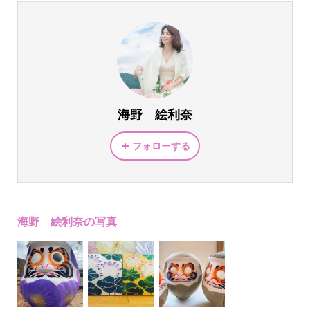
海野 絵利奈
フォローする
海野 絵利奈の写真